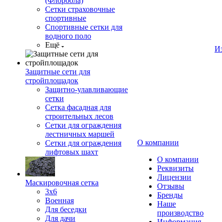
(Флорбола)
Сетки страховочные
спортивные
Спортивные сетки для
водного поло
Ещё
И
Защитные сети для
стройплощадок
Защитно-улавливающие
сетки
Сетка фасадная для
строительных лесов
Сетки для ограждения
лестничных маршей
О компании
Сетки для ограждения
лифтовых шахт
О компании
Реквизиты
Лицензии
Маскировочная сетка
Отзывы
3х6
Бренды
Военная
Наше
Для беседки
производство
Для дачи
Информация