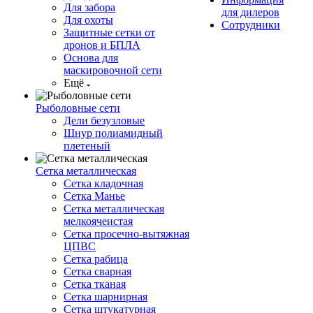
Для забора
для дилеров
Для охоты
Сотрудники
Защитные сетки от
дронов и БПЛА
Основа для
маскировочной сети
Ещё
Рыболовные сети
Дели безузловые
Шнур полиамидный
плетеный
Сетка металлическая
Сетка кладочная
Сетка Манье
Сетка металлическая
мелкоячеистая
Сетка просечно-вытяжная
ЦПВС
Сетка рабица
Сетка сварная
Сетка тканая
Сетка шарнирная
Сетка штукатурная